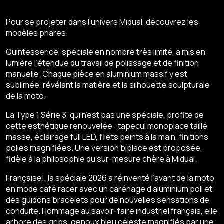
Pour se projeter dans l’univers Midual, découvrez les
modèles phares.
Quintessence, spéciale en nombre très limité, a mis en
lumière l’étendue du travail de polissage et de finition
manuelle. Chaque pièce en aluminium massif y est
sublimée, révélant la matière et la silhouette sculpturale
de la moto.
La Type 1 Série 3, qui n’est pas une spéciale, profite de
cette esthétique renouvelée : tapecul monoplace taillé
masse, éclairage full LED, filets peints à la main, finitions
polies magnifiées. Une version biplace est proposée,
fidèle à la philosophie du sur-mesure chère à Midual.
Française!, la spéciale 2026 a réinventé l’avant de la moto
en mode café racer avec un carénage d’aluminium poli et
des guidons bracelets pour de nouvelles sensations de
conduite. Hommage au savoir-faire industriel français, elle
arbore des grips-genoux bleu céleste magnifiés par une